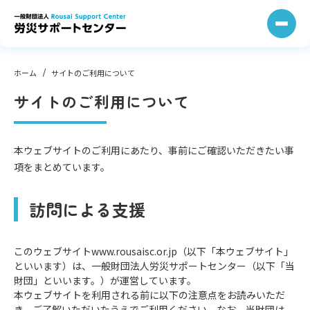
コ
ン
テ
ン
ツ
へ
ス
キ
ッ
プ
ホーム
サイトのご利⽤について
サイトのご利⽤について
本ウェブサイトのご利⽤にあたり、事前にご確認いただきたい事
項をまとめています。
訪問による⽀援
このウェブサイトwww.rousaisc.or.jp（以下「本ウェブサイト」
といいます）は、⼀般財団法⼈労災サポートセンター（以下「当
財団」といいます。）が運営しています。
本ウェブサイトを利⽤される前に以下の注意点をお読みいただ
き、ご了解いただいたうえでご利⽤ください。なお、当財団は、