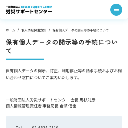
コ
ン
テ
ン
ツ
へ
ス
キ
ッ
プ
ホーム
個人情報保護方針
保有個人データの開示等の手続について
保有個人データの開示等の手続につい
て
保有個人データの開示、訂正、利用停止等の請求手続およびお問
い合わせ窓口についてご案内いたします。
一般財団法人労災サポートセンター 会長 馬杉則彦
個人情報管理責任者 事務局長 岩瀬 信也
Tel
03-6834-2510