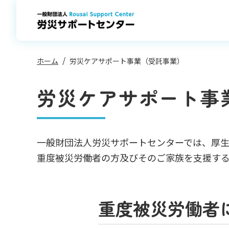
コ
ン
テ
ン
ツ
へ
ス
キ
ッ
プ
ホーム
労災ケアサポート事業（受託事業）
労災ケアサポート事
⼀般財団法⼈労災サポートセンターでは、厚
重度被災労働者の⽅及びそのご家族を⽀援す
重度被災労働者