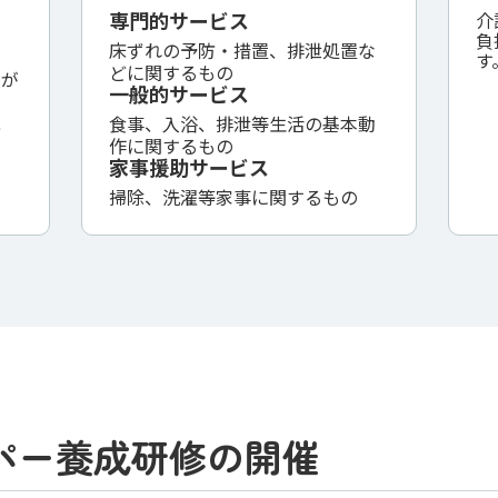
専⾨的サービス
介
負
床ずれの予防・措置、排泄処置な
す
どに関するもの
級が
⼀般的サービス
⾷事、⼊浴、排泄等⽣活の基本動
⽅
作に関するもの
家事援助サービス
掃除、洗濯等家事に関するもの
パー
養成研修の開催