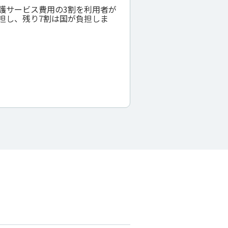
護サービス費⽤の3割を利⽤者が
担し、残り7割は国が負担しま
。