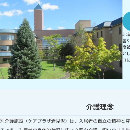
北
害
度
と
ロ
介護理念
別介護施設（ケアプラザ岩見沢）は、入居者の自立の精神と尊
るよう、入居者の身体的状況に応じ必要な介護、潤いのある生