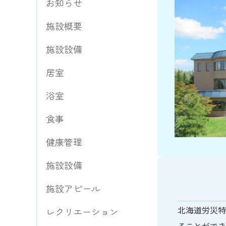
お知らせ
施設概要
施設設備
居室
浴室
食事
健康管理
施設設備
施設アピール
北海道労災特
レクリエーション
ることができ