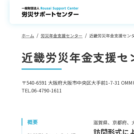
コ
ン
テ
ン
ツ
へ
ス
キ
ッ
プ
ホーム
労災年金支援センター
近畿労災年金支援セン
近畿労災年金支援セ
〒540-6591
大阪府大阪市中央区大手前1-7-31 OMM
TEL.
06-4790-1611
概要
滋賀県、京都府、
訪問形式に