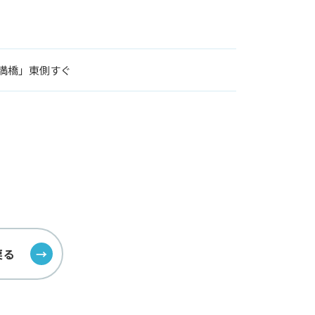
満橋」東側すぐ
戻る