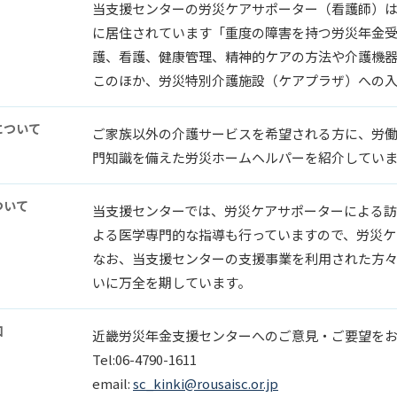
当支援センターの労災ケアサポーター（看護師）
に居住されています「重度の障害を持つ労災年金受
護、看護、健康管理、精神的ケアの方法や介護機
このほか、労災特別介護施設（ケアプラザ）への
について
ご家族以外の介護サービスを希望される方に、労
門知識を備えた労災ホームヘルパーを紹介してい
ついて
当支援センターでは、労災ケアサポーターによる
よる医学専門的な指導も行っていますので、労災ケ
なお、当支援センターの支援事業を利用された方
いに万全を期しています。
口
近畿労災年金支援センターへのご意見・ご要望を
Tel:06-4790-1611
email:
sc_kinki@rousaisc.or.jp