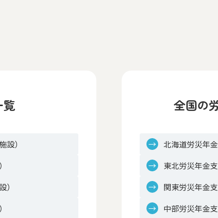
一覧
全国の
施設）
北海道労災年
）
東北労災年金
設）
関東労災年金
）
中部労災年金