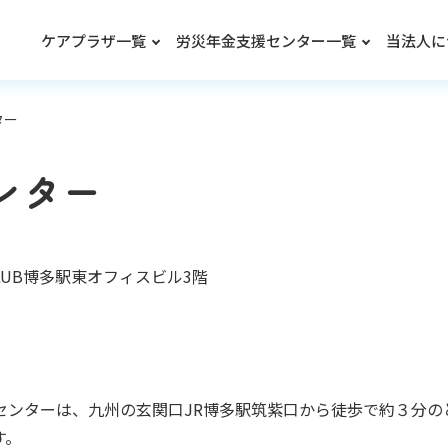
ケアプラザ一覧
労災年金支援センター一覧
当法人に
ター
ンター
CLUB博多駅東オフィスビル3階
センターは、九州の玄関口JR博多駅筑紫口から徒歩で約３分のと
す。