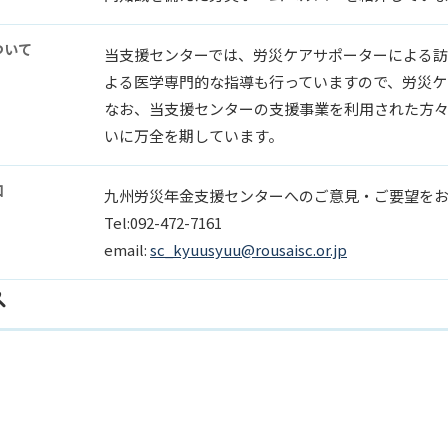
ついて
当支援センターでは、労災ケアサポーターによる
よる医学専門的な指導も行っていますので、労災ケ
なお、当支援センターの支援事業を利用された方
いに万全を期しています。
口
九州労災年金支援センターへのご意見・ご要望を
Tel:092-472-7161
email:
sc_kyuusyuu@rousaisc.or.jp
ス