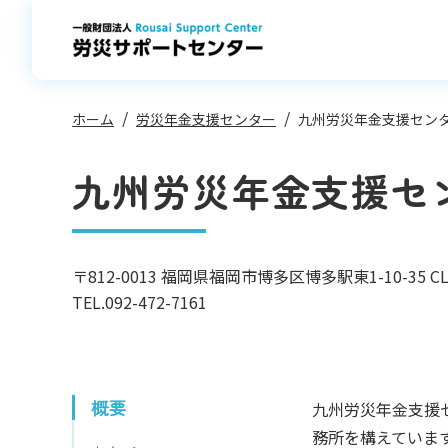
コ
ン
テ
ン
ツ
へ
ス
キ
ッ
プ
ホーム
労災年金支援センター
九州労災年金支援セン
九州労災年金支援セ
〒812-0013
福岡県福岡市博多区博多駅東1-10-35 
TEL.
092-472-7161
概要
九州労災年金支援
務所を構えていま