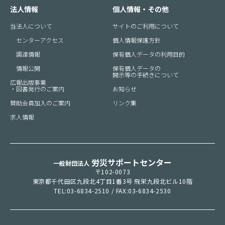
法人情報
個人情報・その他
当法人について
サイトのご利用について
センターアクセス
個人情報保護方針
調達情報
保有個人データの利用目的
情報公開
保有個人データの
開示等の手続きについて
広報出版事業
・図書発行のご案内
お知らせ
賛助会員加入のご案内
リンク集
求人情報
労災サポートセンター
一般財団法人
〒102-0073
東京都千代田区九段北4丁目1番3号 飛栄九段北ビル10階
TEL:
03-6834-2510
/ FAX:
03-6834-2530