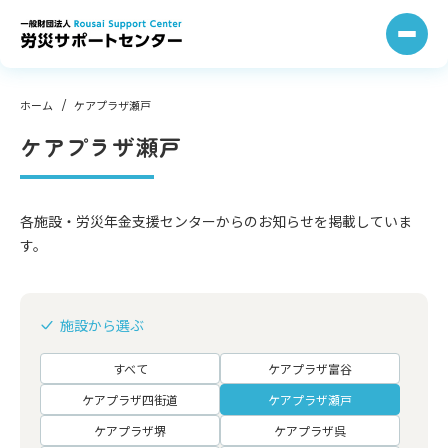
コ
ン
テ
ン
ツ
へ
ス
キ
ッ
プ
ホーム
ケアプラザ瀬戸
ケアプラザ瀬戸
各施設・労災年金支援センターからのお知らせを掲載していま
す。
施設から選ぶ
すべて
ケアプラザ富谷
ケアプラザ四街道
ケアプラザ瀬戸
ケアプラザ堺
ケアプラザ呉