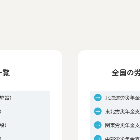
一覧
全国の
施設）
北海道労災年
）
東北労災年金
設）
関東労災年金
）
中部労災年金