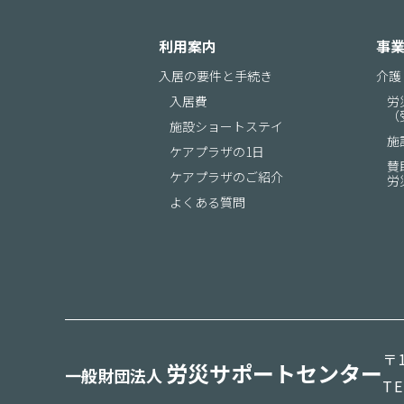
利用案内
事
入居の要件と手続き
介護
入居費
労
（
施設ショートステイ
施
ケアプラザの1日
賛
ケアプラザのご紹介
労
よくある質問
〒1
労災サポートセンター
一般財団法人
TE