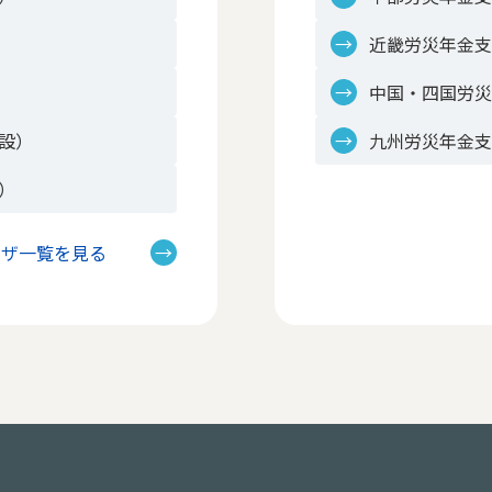
近畿労災年金
中国・四国労
設）
九州労災年金
）
ラザ一覧を見る