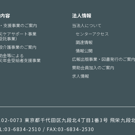
業内容
法人情報
・支援事業のご案内
当法人について
災ケアサポート事業
センターアクセス
受託事業）
調達情報
設介護事業のご案内
情報公開
助金等による
広報出版事業
・図書発行のご案
災年金受給者支援事業
賛助会員加入のご案内
求人情報
02-0073
東京都千代田区九段北4丁目1番3号 飛栄九段北
L:
03-6834-2510
/ FAX:
03-6834-2530