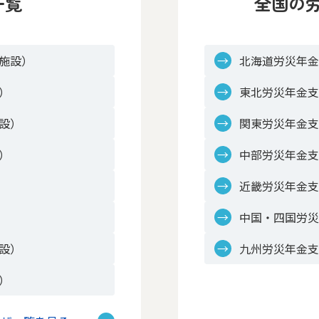
一覧
全国の
施設）
北海道労災年
）
東北労災年金
設）
関東労災年金
）
中部労災年金
近畿労災年金
中国・四国労
設）
九州労災年金
）