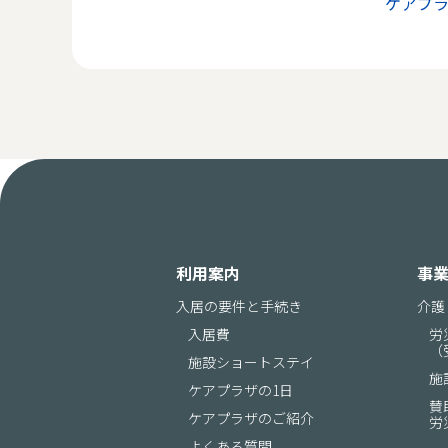
ケアプ
利用案内
事
入居の要件と手続き
介護
入居費
労
（
施設ショートステイ
施
ケアプラザの1日
賛
ケアプラザのご紹介
労
よくある質問