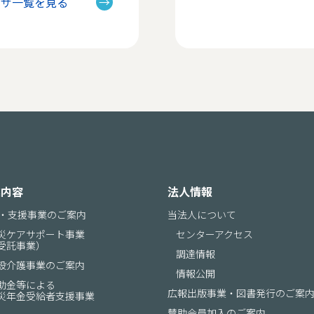
ラザ一覧を見る
業内容
法人情報
・支援事業のご案内
当法人について
災ケアサポート事業
センターアクセス
受託事業）
調達情報
設介護事業のご案内
情報公開
助金等による
広報出版事業
・図書発行のご案
災年金受給者支援事業
賛助会員加入のご案内