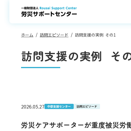
コ
ン
テ
ン
ツ
へ
ス
キ
ッ
プ
ホーム
訪問エピソード
訪問支援の実例 その1
訪問支援の実例 その
2026.05.27
中部支援センター
訪問エピソード
労災ケアサポーターが重度被災労