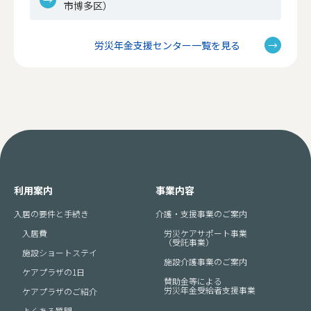
市博多区）
労災年金支援センター一覧を見る
利用案内
事業内容
入居の要件と手続き
介護・支援事業のご案内
入居費
労災ケアサポート事業
（受託事業）
施設ショートステイ
施設介護事業のご案内
ケアプラザの1日
賛助金等による
労災年金受給者支援事業
ケアプラザのご紹介
よくある質問