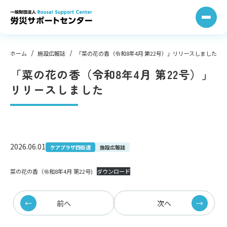
コ
ン
テ
ン
ツ
へ
ス
キ
ッ
プ
ホーム
施設広報誌
「菜の花の香（令和8年4月 第22号）」リリースしました
「菜の花の香（令和8年4月 第22号）」
リリースしました
2026.06.01
ケアプラザ四街道
施設広報誌
菜の花の香（令和8年4月 第22号)
ダウンロード
前へ
次へ