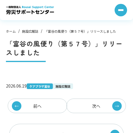
コ
ン
テ
ン
ツ
へ
ス
キ
ッ
プ
ホーム
施設広報誌
「富谷の風便り（第５７号）」リリースしました
「富谷の風便り（第５７号）」リリー
スしました
2026.06.19
ケアプラザ富谷
施設広報誌
前へ
次へ