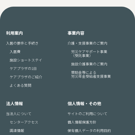
利用案内
事業内容
入居の要件と手続き
介護・支援事業のご案内
入居費
労災ケアサポート事業
（受託事業）
施設ショートステイ
施設介護事業のご案内
ケアプラザの1日
賛助金等による
労災年金受給者支援事業
ケアプラザのご紹介
よくある質問
法人情報
個人情報・その他
当法人について
サイトのご利用について
センターアクセス
個人情報保護方針
調達情報
保有個人データの利用目的