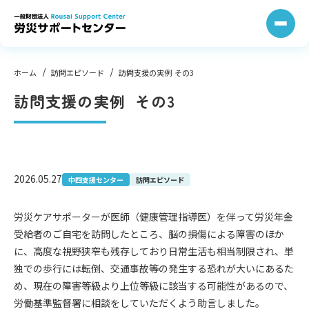
コ
ン
テ
ン
ツ
へ
ス
キ
ッ
プ
ホーム
訪問エピソード
訪問支援の実例 その3
訪問支援の実例 その3
2026.05.27
中四支援センター
訪問エピソード
労災ケアサポーターが医師（健康管理指導医）を伴って労災年金
受給者のご自宅を訪問したところ、脳の損傷による障害のほか
に、高度な視野狭窄も残存しており日常生活も相当制限され、単
独での歩行には転倒、交通事故等の発生する恐れが大いにあるた
め、現在の障害等級より上位等級に該当する可能性があるので、
労働基準監督署に相談をしていただくよう助言しました。